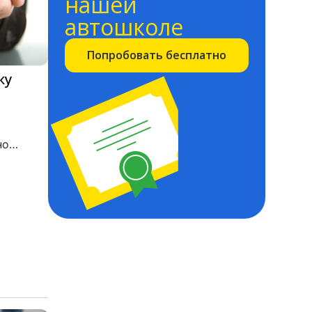
нашей
автошколе
Попробовать бесплатно
ку
но
илах
дороге.