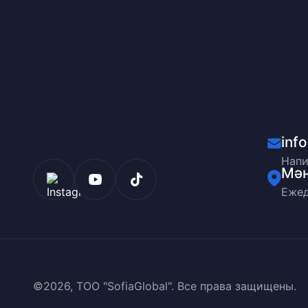
inf
Напи
Мәң
Ежед
©2026, ТОО "SofiaGlobal". Все права защищены.