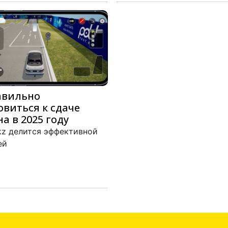
авильно
овиться к сдаче
а в 2025 году
kz делится эффективной
ей