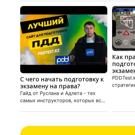
Как пр
подгот
экзамен
PDDTest.
С чего начать подготовку к
экзамену на права?
стратеги
Гайд от Руслана и Адлета - тех
самых инструкторов, которых все
любят