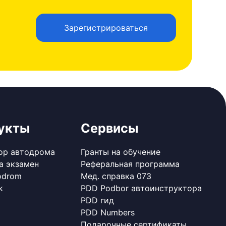
Зарегистрироваться
укты
Сервисы
ор автодрома
Гранты на обучение
а экзамен
Реферальная программа
odrom
Мед. справка 073
k
PDD Podbor автоинструктора
PDD гид
PDD Numbers
Подарочные сертификаты